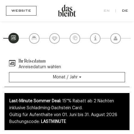
EN
DE
WEBSITE
Ihr Reisedatum
Anreisedatum wählen
Monat / Jahr
Last-Minute Sommer Deal:
15 % Rabatt ab 2 Nächten
inklusive Schladming-Dachstein Card.
Gültig für Aufenthalte von 01. Juni bis 31. August 2026
Buchungscode:
LASTMINUTE